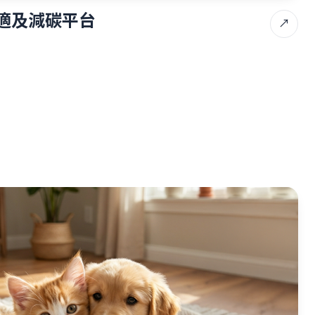
適及減碳平台
↗